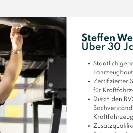
Steffen W
Über 30 J
Staatlich gep
Fahrzeugbaut
Zertifizierter
für Kraftfah
Durch den BV
Sachverständi
Kraftfahrzeu
Zusatzqualifik