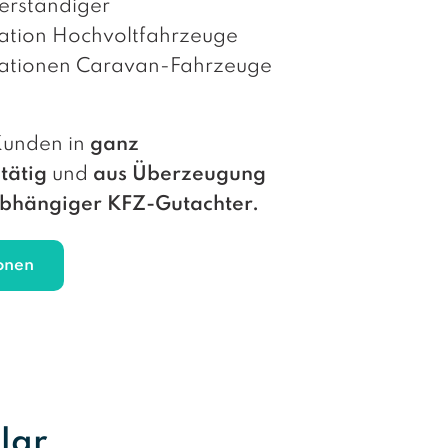
erständiger
kation Hochvoltfahrzeuge
ikationen Caravan-Fahrzeuge
 Kunden in
ganz
tätig
und
aus Überzeugung
bhängiger KFZ-Gutachter.
onen
lar