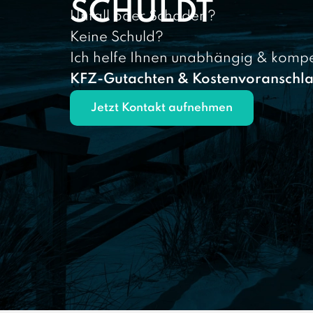
SCHULDT
Unfall oder Schaden?
Keine Schuld?
Ich helfe Ihnen unabhängig & kompe
KFZ-Gutachten & Kostenvoranschl
Jetzt Kontakt aufnehmen