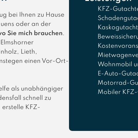
KFZ-Gutacht
eug bei Ihnen zu Hause
Schadenguta
rauens oder an der
Kaskogutach
wo Sie mich brauchen
.
Beweissicher
n Elmshorner
Kostenvorans
nholz, Lieth,
Mietwagenve
mstegen einen Vor-Ort-
Wohnmobil u
E-Auto-Guta
Motorrad-Gu
lfe als unabhängiger
Mobiler KFZ-
nsfall schnell zu
 erstelle KFZ-