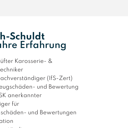
eh-Schuldt
ahre Erfahrung
rüfter Karosserie- &
echniker
 Sachverständiger (IfS-Zert)
rzeugschäden- und Bewertung
SK anerkannter
ger für
gschäden- und Bewertungen
ation