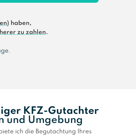
den)
haben,
herer zu zahlen
.
age
.
ger KFZ-Gutachter
rn und Umgebung
biete ich die Begutachtung Ihres