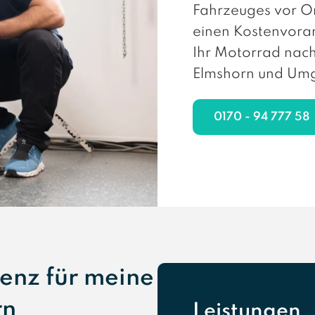
Fahrzeuges vor Or
einen Kostenvoran
Ihr Motorrad nach
Elmshorn und Umg
0170 - 94 777 58
enz für meine
rn
Leistungen