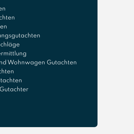
en
chten
ten
ungsgutachten
chläge
rmittlung
nd Wohnwagen Gutachten
chten
tachten
Gutachter