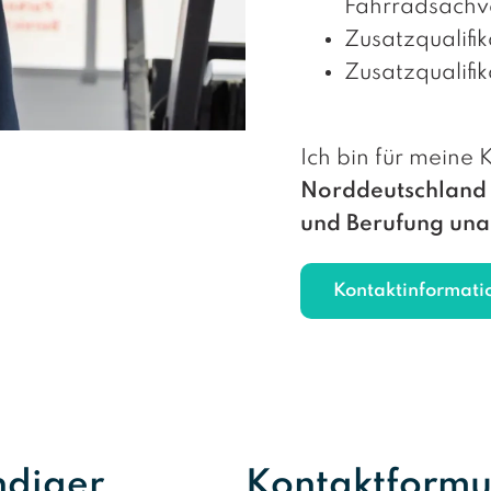
Fahrradsachv
Zusatzqualifi
Zusatzqualif
Ich bin für meine
Norddeutschland 
und Berufung una
Kontaktinformati
ndiger
Kontaktformu