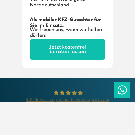
Norddeutschland
Als mobiler KFZ-Gutachter für
Sie im Einsatz.
Wir freuen uns, wenn wir helfen
dürfen!
Jetzt kostenfrei
beraten lassen
452
Bewertungen auf ProvenExpert.com
CrashProfi GmbH
Sachverstand für
Nord­deutschland
&Co.KG